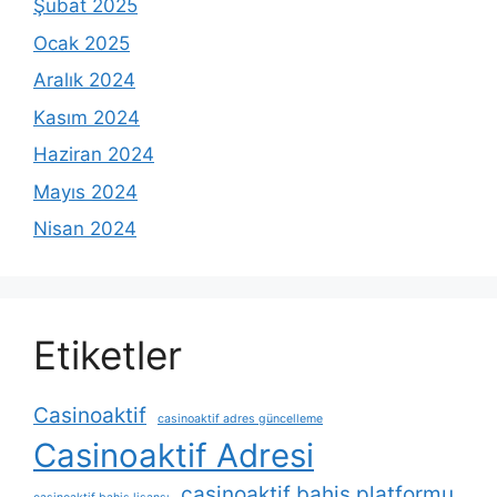
Şubat 2025
Ocak 2025
Aralık 2024
Kasım 2024
Haziran 2024
Mayıs 2024
Nisan 2024
Etiketler
Casinoaktif
casinoaktif adres güncelleme
Casinoaktif Adresi
casinoaktif bahis platformu