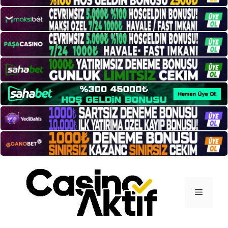
İçeriğe
atla
Menü