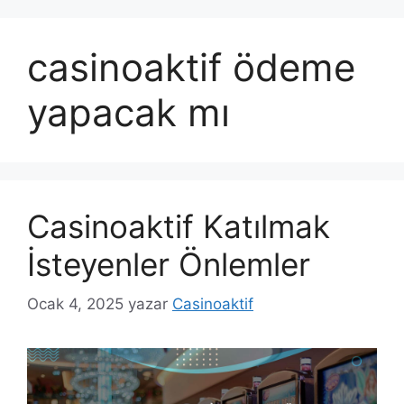
casinoaktif ödeme
yapacak mı
Casinoaktif Katılmak
İsteyenler Önlemler
Ocak 4, 2025
yazar
Casinoaktif