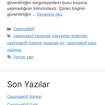
güvenilirliğini sorgulayanların bunu boşuna
yapmadığının bilincindeyiz. Çünkü bilginin
güvenilirliğini …
Devamını oku
Kategoriler
Casinoaktif
Etiketler
casinoaktif katılmak i̇steyenler önlemler
,
casinoaktif ödeme yapacak mı
,
casinoaktif para
yatirma
Yorum yap
Son Yazılar
Casinoaktif Adresi
Casinoaktif Giriş