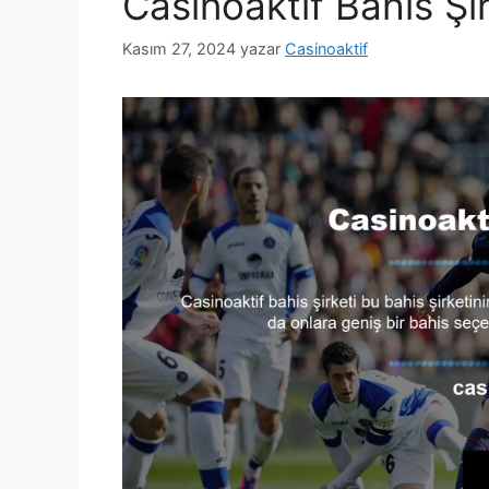
Casinoaktif Bahis Şir
Kasım 27, 2024
yazar
Casinoaktif