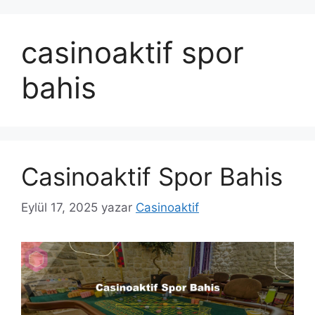
casinoaktif spor
bahis
Casinoaktif Spor Bahis
Eylül 17, 2025
yazar
Casinoaktif