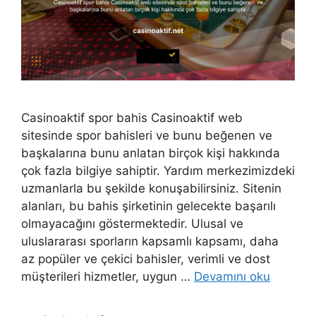
Casinoaktif spor bahis Casinoaktif web
sitesinde spor bahisleri ve bunu beğenen ve
başkalarına bunu anlatan birçok kişi hakkında
çok fazla bilgiye sahiptir. Yardım merkezimizdeki
uzmanlarla bu şekilde konuşabilirsiniz. Sitenin
alanları, bu bahis şirketinin gelecekte başarılı
olmayacağını göstermektedir. Ulusal ve
uluslararası sporların kapsamlı kapsamı, daha
az popüler ve çekici bahisler, verimli ve dost
müşterileri hizmetler, uygun …
Devamını oku