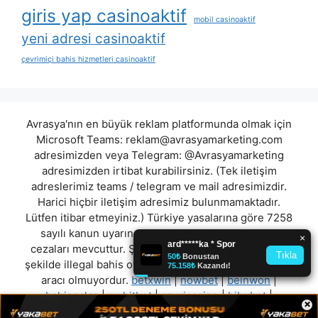
giris yap casinoaktif
mobil casinoaktif
yeni adresi casinoaktif
çevrimiçi bahis hizmetleri casinoaktif
Avrasya'nın en büyük reklam platformunda olmak için
Microsoft Teams:
reklam@avrasyamarketing.com
adresimizden veya Telegram: @Avrasyamarketing
adresimizden irtibat kurabilirsiniz. (Tek iletişim
adreslerimiz teams / telegram ve mail adresimizdir.
Harici hiçbir iletişim adresimiz bulunmamaktadır.
Lütfen itibar etmeyiniz.) Türkiye yasalarına göre 7258
sayılı kanun uyarınca yasa dışı bahis oynamanın
cezaları mevcuttur. Şu an bulunduğunuz site hiç bir
şekilde illegal bahis oyunları oynatmıyor ve oynamaya
aracı olmuyordur.
betxwin
|
nowbet
|
beinwon
|
bahispalas
|
myhitbet
|
azuricasino
|
bibubet
|
×
petrabahis