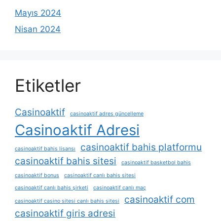
Mayıs 2024
Nisan 2024
Etiketler
Casinoaktif
casinoaktif adres güncelleme
Casinoaktif Adresi
casinoaktif bahis platformu
casinoaktif bahis lisansı
casinoaktif bahis sitesi
casinoaktif basketbol bahis
casinoaktif bonus
casinoaktif canlı bahis sitesi
casinoaktif canlı bahis şirketi
casinoaktif canlı maç
casinoaktif com
casinoaktif casino sitesi canlı bahis sitesi
casinoaktif giris adresi