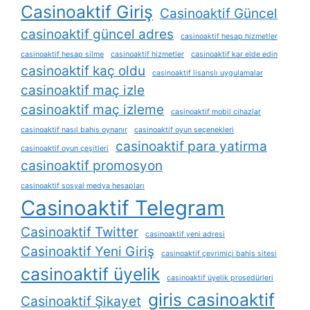
Casinoaktif Giriş
Casinoaktif Güncel
casinoaktif güncel adres
casinoaktif hesap hizmetler
casinoaktif hesap silme
casinoaktif hizmetler
casinoaktif kar elde edin
casinoaktif kaç oldu
casinoaktif lisanslı uygulamalar
casinoaktif maç izle
casinoaktif maç izleme
casinoaktif mobil cihazlar
casinoaktif nasıl bahis oynanır
casinoaktif oyun seçenekleri
casinoaktif para yatirma
casinoaktif oyun çeşitleri
casinoaktif promosyon
casinoaktif sosyal medya hesapları
Casinoaktif Telegram
Casinoaktif Twitter
casinoaktif yeni adresi
Casinoaktif Yeni Giriş
casinoaktif çevrimiçi bahis sitesi
casinoaktif üyelik
casinoaktif üyelik prosedürleri
giris casinoaktif
Casinoaktif Şikayet