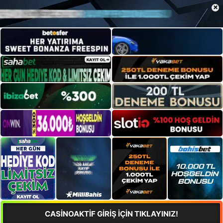
×
CASİNOAKTİF GİRİŞ İÇİN TIKLAYINIZ!