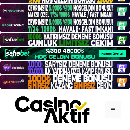
İçeriğe
atla
Menü