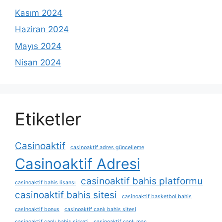
Kasım 2024
Haziran 2024
Mayıs 2024
Nisan 2024
Etiketler
Casinoaktif
casinoaktif adres güncelleme
Casinoaktif Adresi
casinoaktif bahis platformu
casinoaktif bahis lisansı
casinoaktif bahis sitesi
casinoaktif basketbol bahis
casinoaktif bonus
casinoaktif canlı bahis sitesi
casinoaktif canlı bahis şirketi
casinoaktif canlı maç