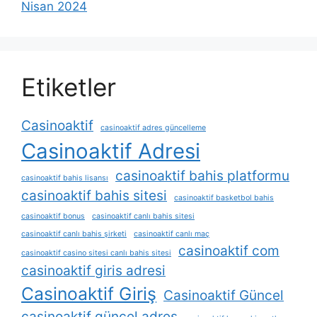
Nisan 2024
Etiketler
Casinoaktif
casinoaktif adres güncelleme
Casinoaktif Adresi
casinoaktif bahis platformu
casinoaktif bahis lisansı
casinoaktif bahis sitesi
casinoaktif basketbol bahis
casinoaktif bonus
casinoaktif canlı bahis sitesi
casinoaktif canlı bahis şirketi
casinoaktif canlı maç
casinoaktif com
casinoaktif casino sitesi canlı bahis sitesi
casinoaktif giris adresi
Casinoaktif Giriş
Casinoaktif Güncel
casinoaktif güncel adres