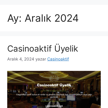
Ay:
Aralık 2024
Casinoaktif Üyelik
Aralık 4, 2024
yazar
Casinoaktif