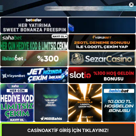
×
CASİNOAKTİF GİRİŞ İÇİN TIKLAYINIZ!