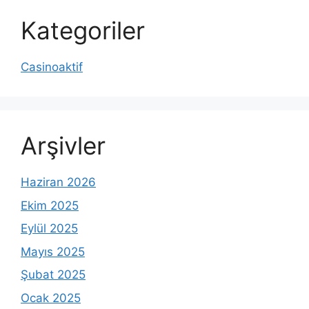
Kategoriler
Casinoaktif
Arşivler
Haziran 2026
Ekim 2025
Eylül 2025
Mayıs 2025
Şubat 2025
Ocak 2025