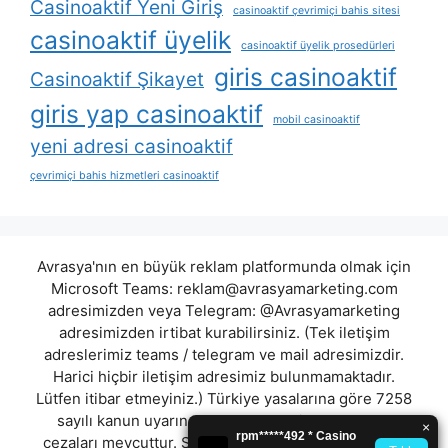
Casinoaktif Yeni Giriş
casinoaktif çevrimiçi bahis sitesi
casinoaktif üyelik
casinoaktif üyelik prosedürleri
giris casinoaktif
Casinoaktif Şikayet
giris yap casinoaktif
mobil casinoaktif
yeni adresi casinoaktif
çevrimiçi bahis hizmetleri casinoaktif
Avrasya'nın en büyük reklam platformunda olmak için
Microsoft Teams:
reklam@avrasyamarketing.com
adresimizden veya Telegram: @Avrasyamarketing
adresimizden irtibat kurabilirsiniz. (Tek iletişim
adreslerimiz teams / telegram ve mail adresimizdir.
Harici hiçbir iletişim adresimiz bulunmamaktadır.
Lütfen itibar etmeyiniz.) Türkiye yasalarına göre 7258
sayılı kanun uyarınca yasa dışı bahis oynamanın
cezaları mevcuttur. Şu an bulunduğunuz site hiç bir