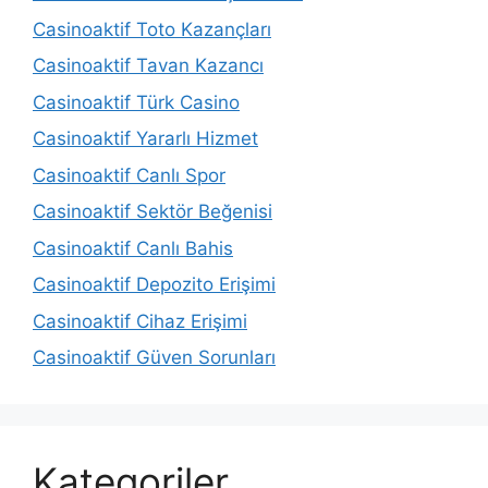
Casinoaktif Toto Kazançları
Casinoaktif Tavan Kazancı
Casinoaktif Türk Casino
Casinoaktif Yararlı Hizmet
Casinoaktif Canlı Spor
Casinoaktif Sektör Beğenisi
Casinoaktif Canlı Bahis
Casinoaktif Depozito Erişimi
Casinoaktif Cihaz Erişimi
Casinoaktif Güven Sorunları
Kategoriler