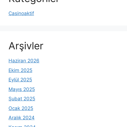
Casinoaktif
Arşivler
Haziran 2026
Ekim 2025
Eylül 2025
Mayıs 2025
Şubat 2025
Ocak 2025
Aralık 2024