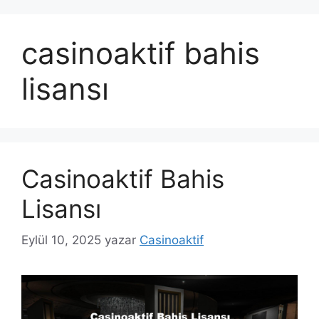
casinoaktif bahis
lisansı
Casinoaktif Bahis
Lisansı
Eylül 10, 2025
yazar
Casinoaktif