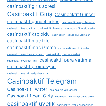
casinoaktif casino sitesi canlı bahis sitesi
casinoaktif giris adresi
Casinoaktif Giriş
Casinoaktif Güncel
casinoaktif güncel adres
casinoaktif hesap hizmetler
casinoaktif hesap silme
casinoaktif hizmetler
casinoaktif kar elde edin
casinoaktif kaç oldu
casinoaktif lisanslı uygulamalar
casinoaktif maç izle
casinoaktif maç izleme
casinoaktif mobil cihazlar
casinoaktif nasıl bahis oynanır
casinoaktif oyun seçenekleri
casinoaktif para yatirma
casinoaktif oyun çeşitleri
casinoaktif promosyon
casinoaktif sosyal medya hesapları
Casinoaktif Telegram
Casinoaktif Twitter
casinoaktif yeni adresi
Casinoaktif Yeni Giriş
casinoaktif çevrimiçi bahis sitesi
casinoaktif üyelik
casinoaktif üyelik prosedürleri