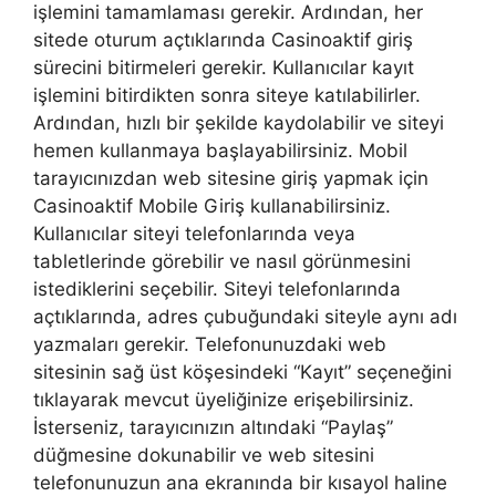
işlemini tamamlaması gerekir. Ardından, her
sitede oturum açtıklarında Casinoaktif giriş
sürecini bitirmeleri gerekir. Kullanıcılar kayıt
işlemini bitirdikten sonra siteye katılabilirler.
Ardından, hızlı bir şekilde kaydolabilir ve siteyi
hemen kullanmaya başlayabilirsiniz. Mobil
tarayıcınızdan web sitesine giriş yapmak için
Casinoaktif Mobile Giriş kullanabilirsiniz.
Kullanıcılar siteyi telefonlarında veya
tabletlerinde görebilir ve nasıl görünmesini
istediklerini seçebilir. Siteyi telefonlarında
açtıklarında, adres çubuğundaki siteyle aynı adı
yazmaları gerekir. Telefonunuzdaki web
sitesinin sağ üst köşesindeki “Kayıt” seçeneğini
tıklayarak mevcut üyeliğinize erişebilirsiniz.
İsterseniz, tarayıcınızın altındaki “Paylaş”
düğmesine dokunabilir ve web sitesini
telefonunuzun ana ekranında bir kısayol haline