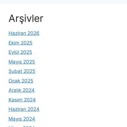
Arşivler
Haziran 2026
Ekim 2025
Eylül 2025
Mayıs 2025
Şubat 2025
Ocak 2025
Aralık 2024
Kasım 2024
Haziran 2024
Mayıs 2024