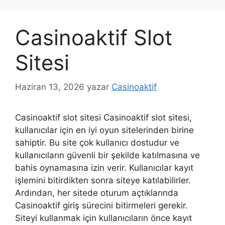
Casinoaktif Slot
Sitesi
Haziran 13, 2026
yazar
Casinoaktif
Casinoaktif slot sitesi Casinoaktif slot sitesi,
kullanıcılar için en iyi oyun sitelerinden birine
sahiptir. Bu site çok kullanıcı dostudur ve
kullanıcıların güvenli bir şekilde katılmasına ve
bahis oynamasına izin verir. Kullanıcılar kayıt
işlemini bitirdikten sonra siteye katılabilirler.
Ardından, her sitede oturum açtıklarında
Casinoaktif giriş sürecini bitirmeleri gerekir.
Siteyi kullanmak için kullanıcıların önce kayıt