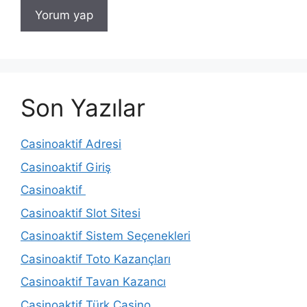
Son Yazılar
Casinoaktif Adresi
Casinoaktif Giriş
Casinoaktif
Casinoaktif Slot Sitesi
Casinoaktif Sistem Seçenekleri
Casinoaktif Toto Kazançları
Casinoaktif Tavan Kazancı
Casinoaktif Türk Casino