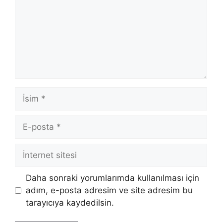
İsim
E-
posta
İnternet
sitesi
Daha sonraki yorumlarımda kullanılması için
adım, e-posta adresim ve site adresim bu
tarayıcıya kaydedilsin.