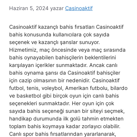
Haziran 5, 2024
yazar
Casinoaktif
Casinoaktif kazançlı bahis fırsatları Casinoaktif
bahis konusunda kullanıcılara çok sayıda
seçenek ve kazançlı şanslar sunuyor.
Hizmetimiz, maç öncesinde veya maç sırasında
bahis oynayabilen bahisçilerin beklentilerini
karşılayan içerikler sunmaktadır. Ancak canlı
bahis oynama şansı da Casinoaktif bahisçiler
için cazip olmasının bir nedenidir. Casinoaktif
futbol, ​​tenis, voleybol, Amerikan futbolu, bilardo
ve basketbol gibi birçok oyun için canlı bahis
seçenekleri sunmaktadır. Her oyun için çok
sayıda bahis seçeneği sunan bir siteyi seçmek,
handikap durumunda ilk golü tahmin etmekten
toplam bahis koymaya kadar zorlayıcı olabilir.
Canlı spor bahis fırsatlarından yararlanarak,