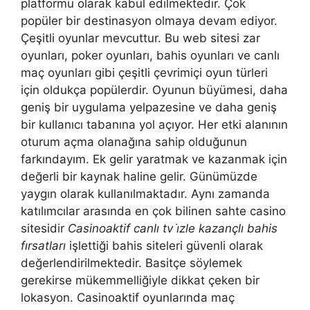
platformu olarak kabul edilmektedir. Çok
popüler bir destinasyon olmaya devam ediyor.
Çeşitli oyunlar mevcuttur. Bu web sitesi zar
oyunları, poker oyunları, bahis oyunları ve canlı
maç oyunları gibi çeşitli çevrimiçi oyun türleri
için oldukça popülerdir. Oyunun büyümesi, daha
geniş bir uygulama yelpazesine ve daha geniş
bir kullanıcı tabanına yol açıyor. Her etki alanının
oturum açma olanağına sahip olduğunun
farkındayım. Ek gelir yaratmak ve kazanmak için
değerli bir kaynak haline gelir. Günümüzde
yaygın olarak kullanılmaktadır. Aynı zamanda
katılımcılar arasında en çok bilinen sahte casino
sitesidir
Casinoaktif canlı tv i̇zle kazançlı bahis
fırsatları
işlettiği bahis siteleri güvenli olarak
değerlendirilmektedir. Basitçe söylemek
gerekirse mükemmelliğiyle dikkat çeken bir
lokasyon. Casinoaktif oyunlarında maç