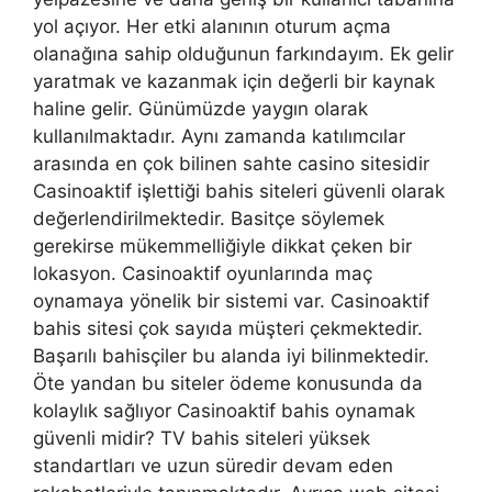
yol açıyor. Her etki alanının oturum açma
olanağına sahip olduğunun farkındayım. Ek gelir
yaratmak ve kazanmak için değerli bir kaynak
haline gelir. Günümüzde yaygın olarak
kullanılmaktadır. Aynı zamanda katılımcılar
arasında en çok bilinen sahte casino sitesidir
Casinoaktif işlettiği bahis siteleri güvenli olarak
değerlendirilmektedir. Basitçe söylemek
gerekirse mükemmelliğiyle dikkat çeken bir
lokasyon. Casinoaktif oyunlarında maç
oynamaya yönelik bir sistemi var. Casinoaktif
bahis sitesi çok sayıda müşteri çekmektedir.
Başarılı bahisçiler bu alanda iyi bilinmektedir.
Öte yandan bu siteler ödeme konusunda da
kolaylık sağlıyor Casinoaktif bahis oynamak
güvenli midir? TV bahis siteleri yüksek
standartları ve uzun süredir devam eden