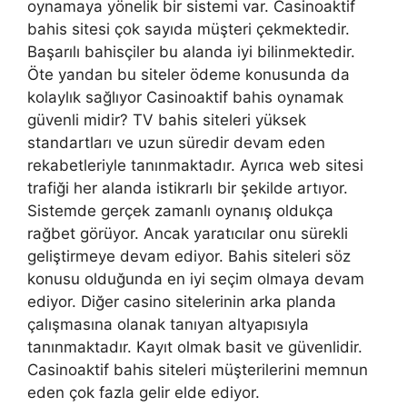
oynamaya yönelik bir sistemi var. Casinoaktif
bahis sitesi çok sayıda müşteri çekmektedir.
Başarılı bahisçiler bu alanda iyi bilinmektedir.
Öte yandan bu siteler ödeme konusunda da
kolaylık sağlıyor Casinoaktif bahis oynamak
güvenli midir? TV bahis siteleri yüksek
standartları ve uzun süredir devam eden
rekabetleriyle tanınmaktadır. Ayrıca web sitesi
trafiği her alanda istikrarlı bir şekilde artıyor.
Sistemde gerçek zamanlı oynanış oldukça
rağbet görüyor. Ancak yaratıcılar onu sürekli
geliştirmeye devam ediyor. Bahis siteleri söz
konusu olduğunda en iyi seçim olmaya devam
ediyor. Diğer casino sitelerinin arka planda
çalışmasına olanak tanıyan altyapısıyla
tanınmaktadır. Kayıt olmak basit ve güvenlidir.
Casinoaktif bahis siteleri müşterilerini memnun
eden çok fazla gelir elde ediyor.