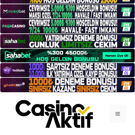
İçeriğe
atla
Menü