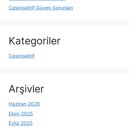
Casinoaktif Güven Sorunları
Kategoriler
Casinoaktif
Arşivler
Haziran 2026
Ekim 2025
Eylül 2025