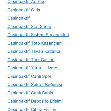
Casinoaktif Adresi
Casinoaktif Giriş
Casinoaktif
Casinoaktif Slot Sitesi
Casinoaktif Sistem Seçenekleri
Casinoaktif Toto Kazançları
Casinoaktif Tavan Kazancı
Casinoaktif Türk Casino
Casinoaktif Yararlı Hizmet
Casinoaktif Canlı Spor
Casinoaktif Sektör Beğenisi
Casinoaktif Canlı Bahis
Casinoaktif Depozito Erişimi
Casinoaktif Cihaz Erişimi