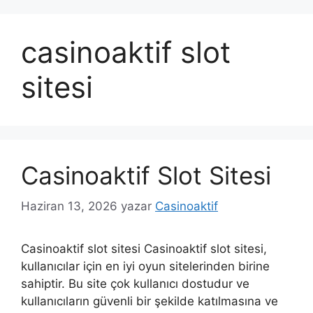
casinoaktif slot
sitesi
Casinoaktif Slot Sitesi
Haziran 13, 2026
yazar
Casinoaktif
Casinoaktif slot sitesi Casinoaktif slot sitesi,
kullanıcılar için en iyi oyun sitelerinden birine
sahiptir. Bu site çok kullanıcı dostudur ve
kullanıcıların güvenli bir şekilde katılmasına ve