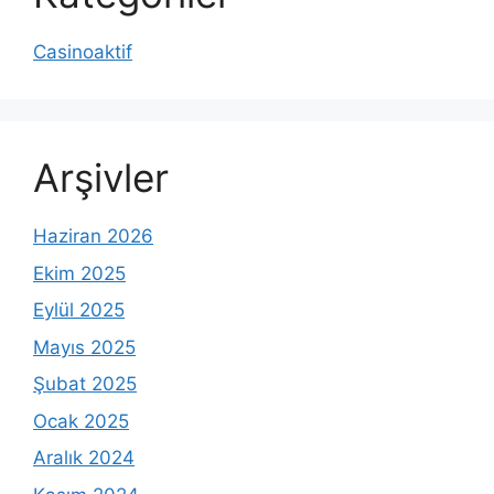
Casinoaktif
Arşivler
Haziran 2026
Ekim 2025
Eylül 2025
Mayıs 2025
Şubat 2025
Ocak 2025
Aralık 2024