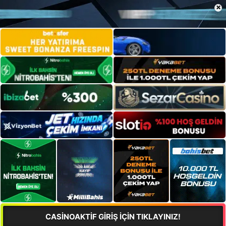
×
CASİNOAKTİF GİRİŞ İÇİN TIKLAYINIZ!