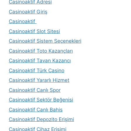
Casinoaktif Adresi
Casinoaktif Giriş
Casinoaktif
Casinoaktif Slot Sitesi
Casinoaktif Sistem Seçenekleri
Casinoaktif Toto Kazançları
Casinoaktif Tavan Kazancı
Casinoaktif Türk Casino
Casinoaktif Yararlı Hizmet
Casinoaktif Canlı Spor
Casinoaktif Sektör Beğenisi
Casinoaktif Canlı Bahis
Casinoaktif Depozito Erişimi
Casinoaktif Cihaz Erişimi