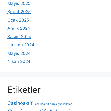
Mayıs 2025
Şubat 2025
Ocak 2025
Aralık 2024
Kasım 2024
Haziran 2024
Mayıs 2024
Nisan 2024
Etiketler
Casinoaktif
casinoaktif adres güncelleme