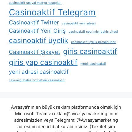
casinoaktif sosyal medya hesapları
Casinoaktif Telegram
Casinoaktif Twitter
casinoaktif yeni adresi
Casinoaktif Yeni Giriş
casinoaktif çevrimiçi bahis sitesi
casinoaktif üyelik
casinoaktif üyelik prosedürleri
giris casinoaktif
Casinoaktif Şikayet
giris yap casinoaktif
mobil casinoaktif
yeni adresi casinoaktif
çevrimiçi bahis hizmetleri casinoaktif
Avrasya'nın en büyük reklam platformunda olmak için
Microsoft Teams:
reklam@avrasyamarketing.com
adresimizden veya Telegram: @Avrasyamarketing
adresimizden irtibat kurabilirsiniz. (Tek iletişim