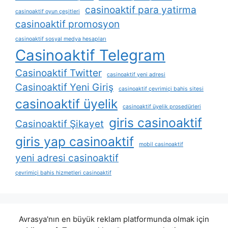
casinoaktif para yatirma
casinoaktif oyun çeşitleri
casinoaktif promosyon
casinoaktif sosyal medya hesapları
Casinoaktif Telegram
Casinoaktif Twitter
casinoaktif yeni adresi
Casinoaktif Yeni Giriş
casinoaktif çevrimiçi bahis sitesi
casinoaktif üyelik
casinoaktif üyelik prosedürleri
giris casinoaktif
Casinoaktif Şikayet
giris yap casinoaktif
mobil casinoaktif
yeni adresi casinoaktif
çevrimiçi bahis hizmetleri casinoaktif
Avrasya'nın en büyük reklam platformunda olmak için