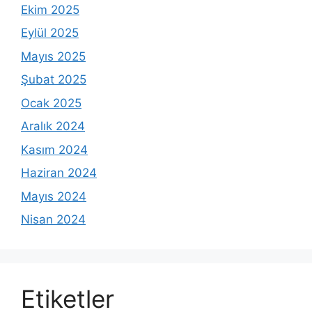
Ekim 2025
Eylül 2025
Mayıs 2025
Şubat 2025
Ocak 2025
Aralık 2024
Kasım 2024
Haziran 2024
Mayıs 2024
Nisan 2024
Etiketler