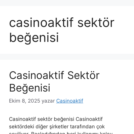
casinoaktif sektör
beğenisi
Casinoaktif Sektör
Beğenisi
Ekim 8, 2025
yazar
Casinoaktif
Casinoaktif sektör beğenisi Casinoaktif
sektördeki diğer şirketler tarafından çok