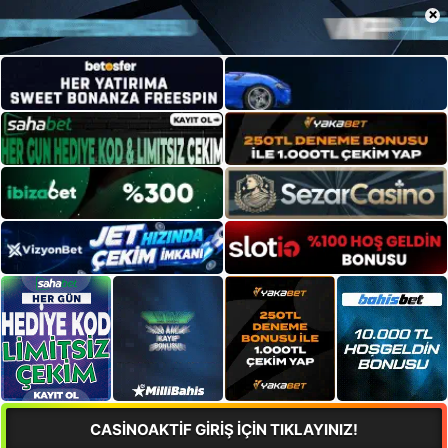
×
CASİNOAKTİF GİRİŞ İÇİN TIKLAYINIZ!