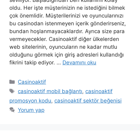
seviliyor. Başladığından beri kullanımı kolay
oldu. Her işte müşterinizin ne istediğini bilmek
çok önemlidir. Müşterilerinizi ve oyuncularınızı
bu casinodan istenmeyen içerik gönderirseniz,
bundan hoşlanmayacaklardır. Ayrıca size para
vermeyecekler. Casinoaktif diğer ülkelerden
web sitelerinin, oyuncuların ne kadar mutlu
olduğunu görmek için giriş adresleri kullandığı
fikrini takip ediyor. …
Devamını oku
Kategoriler
Casinoaktif
Etiketler
casinoaktif mobil bağlantı
,
casinoaktif
promosyon kodu
,
casinoaktif sektör beğenisi
Yorum yap