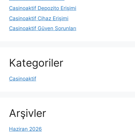
Casinoaktif Depozito Erişimi
Casinoaktif Cihaz Erişimi
Casinoaktif Güven Sorunları
Kategoriler
Casinoaktif
Arşivler
Haziran 2026