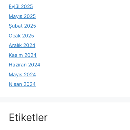
Eylül 2025
Mayıs 2025
Şubat 2025
Ocak 2025
Aralık 2024
Kasım 2024
Haziran 2024
Mayıs 2024
Nisan 2024
Etiketler