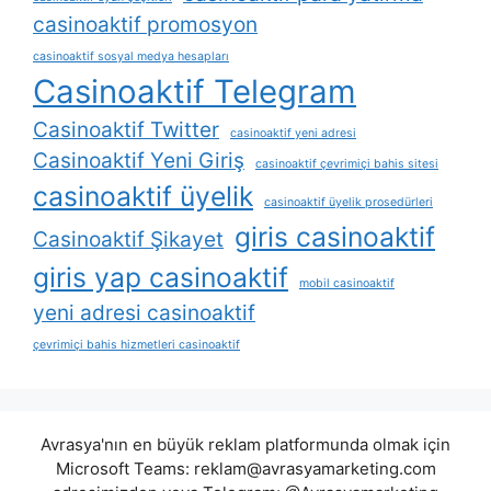
casinoaktif promosyon
casinoaktif sosyal medya hesapları
Casinoaktif Telegram
Casinoaktif Twitter
casinoaktif yeni adresi
Casinoaktif Yeni Giriş
casinoaktif çevrimiçi bahis sitesi
casinoaktif üyelik
casinoaktif üyelik prosedürleri
giris casinoaktif
Casinoaktif Şikayet
giris yap casinoaktif
mobil casinoaktif
yeni adresi casinoaktif
çevrimiçi bahis hizmetleri casinoaktif
Avrasya'nın en büyük reklam platformunda olmak için
Microsoft Teams:
reklam@avrasyamarketing.com