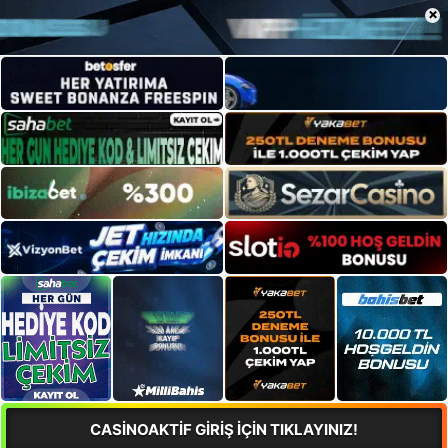
×
CASİNOAKTİF GİRİŞ İÇİN TIKLAYINIZ!