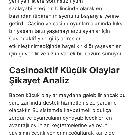
yeni yeniliklere sorunsuz uyum
sağlayabileceğinin bilincinde olarak en
başından itibaren misyonunu başarıyla yerine
getirdi. Casino ve casino oyunları alanında lüks
bir yaşam tarzı yaşamayı arzulayanlar için
Casinoaktif yeni giriş adresleri
etkinleştirilmediğinde hayal kırıklığı yaşayanlar
için güvenilir ve uzun vadeli bir çözüm sunuyor.
Casinoaktif Küçük Olaylar
Şikayet Analiz
Bazen küçük olaylar meydana gelebilir ancak bu
süre zarfında destek hizmetleri size yardımcı
olacaktır. Bu sistemde kaybetmek oldukça
zordur ve oyuncuların oynayabilecekleri en
avantajlı oyunları keşfetmelerine ve oyun
sayısının çeşitli yönlerini çoğaltarak kar elde