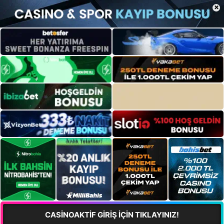
×
CASİNOAKTİF GİRİŞ İÇİN TIKLAYINIZ!