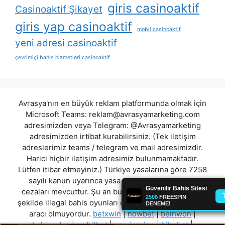
giris casinoaktif
Casinoaktif Şikayet
giris yap casinoaktif
mobil casinoaktif
yeni adresi casinoaktif
çevrimiçi bahis hizmetleri casinoaktif
Avrasya'nın en büyük reklam platformunda olmak için
Microsoft Teams:
reklam@avrasyamarketing.com
adresimizden veya Telegram: @Avrasyamarketing
adresimizden irtibat kurabilirsiniz. (Tek iletişim
adreslerimiz teams / telegram ve mail adresimizdir.
Harici hiçbir iletişim adresimiz bulunmamaktadır.
Lütfen itibar etmeyiniz.) Türkiye yasalarına göre 7258
sayılı kanun uyarınca yasa dışı bahis oynamanın
cezaları mevcuttur. Şu an bulunduğunuz site hiç bir
şekilde illegal bahis oyunları oynatmıyor ve oynamaya
aracı olmuyordur.
betxwin
|
nowbet
|
beinwon
|
bahispalas
|
myhitbet
|
azuricasino
|
bibubet
|