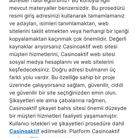
adresler
nasıl eğitirsiniz? Bu konuyla ilgili
mevcut materyaller benzersizdir. Bu prosedürü
resmi giriş adresinizi kullanarak tamamlamanız
ve adayları, isimleri tanımlamaktan, web
sitelerini taklit etmekten veya herhangi bir içeriği
kopyalamaktan kaçınmak çok önemlidir. Değerli
kaynaklar arıyorsanız Casinoaktif web sitesi
müşteri hizmetlerini, Casinoaktif web sitesi
sosyal medya hesaplarını ve web sitelerini
keşfedeceksiniz. Doğru adresi bulmanın üç
farklı yolu vardır. Bu özelliğe sahip bir proje
üzerinde çalışıyorsanız sağlam, güvenilir, ciddi
ve güvenilir bir site seçtiğinizden emin olun.
Şikayetleri ele alma çabalarına rağmen,
Casinoaktif şikayet bahis sitesi önemli düzeyde
bir müşteri hizmetleri faaliyeti yaşamamıştır.
Kullanıcı istekleri ve şikayetleri prosedüre dahil
Casinoaktif
edilmelidir. Platform Casinoaktif