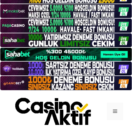
İçeriğe
atla
Menü