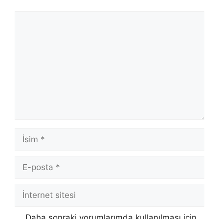
Yorum
İsim
E-
posta
İnternet
sitesi
Daha sonraki yorumlarımda kullanılması için