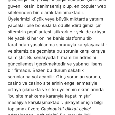
güven ilkesini benimsemiş olup, en popüler web
sitelerinden biri olarak tanınmaktadır.
Üyelerimizi küçük veya büyük miktarda yatırım
yapsalar bile bonuslarla ödüllendirdiğimiz için
sitemizin popülaritesi istikrarlı bir şekilde artıyor.
Ne yazık ki her online bahis platformu tib
tarafından yasaklanma sorunuyla karşılaşacaktır
ve sitemiz de geçmişte bu sorunla karşı karşıya
kalmıştır. Bu senaryoda firmamızın adresini
güncellemesi gerekmektedir ve yabancı lisanslı
bir firmadır. Bazen bu durum sakatlık
sorunlarına yol açabilir. Giriş sorunları sorunu,
casino ve casino sitelerinin engellenmesiyle
ortaya çıkmakta ve site üyelerinin ekranlarında
“bu site mahkeme kararıyla kapatılmıştır”
mesajıyla karşılaşmaktadır. Şikayetler için bilgi
toplamak üzere
Casinoaktif dikkat çekici