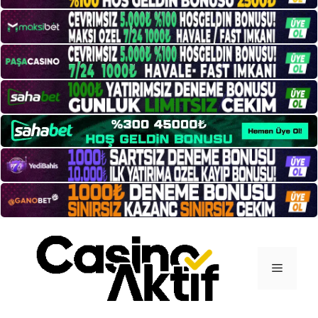
İçeriğe
atla
Menü