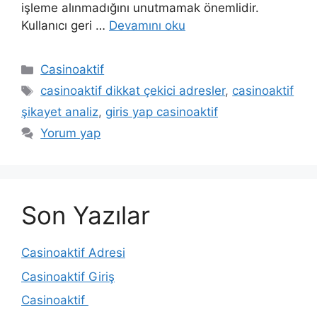
işleme alınmadığını unutmamak önemlidir.
Kullanıcı geri …
Devamını oku
Kategoriler
Casinoaktif
Etiketler
casinoaktif dikkat çekici adresler
,
casinoaktif
şikayet analiz
,
giris yap casinoaktif
Yorum yap
Son Yazılar
Casinoaktif Adresi
Casinoaktif Giriş
Casinoaktif