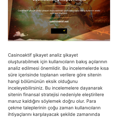
Casinoaktif şikayet analiz şikayet
oluşturabilmek için kullanıcıların bakış açılarının
analiz edilmesi önemlidir. Bu incelemelerde kısa
süre içerisinde toplanan verilere göre sitenin
hangi bölümünün eksik olduğunu
inceleyebilirsiniz. Bu incelemelere dayanarak
sitenin finansal stratejisi nedeniyle eleştirilere
maruz kaldığını söylemek doğru olur. Para
çekme taleplerinin çoğu zaman kullanıcıların
ihtiyaçlarını karşılayacak şekilde zamanında