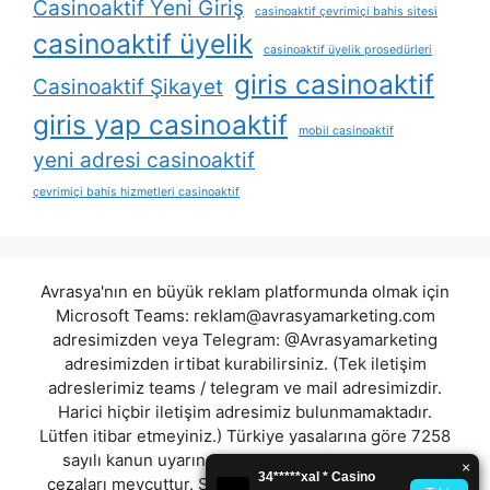
Casinoaktif Yeni Giriş
casinoaktif çevrimiçi bahis sitesi
casinoaktif üyelik
casinoaktif üyelik prosedürleri
giris casinoaktif
Casinoaktif Şikayet
giris yap casinoaktif
mobil casinoaktif
yeni adresi casinoaktif
çevrimiçi bahis hizmetleri casinoaktif
Avrasya'nın en büyük reklam platformunda olmak için
Microsoft Teams:
reklam@avrasyamarketing.com
adresimizden veya Telegram: @Avrasyamarketing
adresimizden irtibat kurabilirsiniz. (Tek iletişim
adreslerimiz teams / telegram ve mail adresimizdir.
Harici hiçbir iletişim adresimiz bulunmamaktadır.
Lütfen itibar etmeyiniz.) Türkiye yasalarına göre 7258
sayılı kanun uyarınca yasa dışı bahis oynamanın
cezaları mevcuttur. Şu an bulunduğunuz site hiç bir