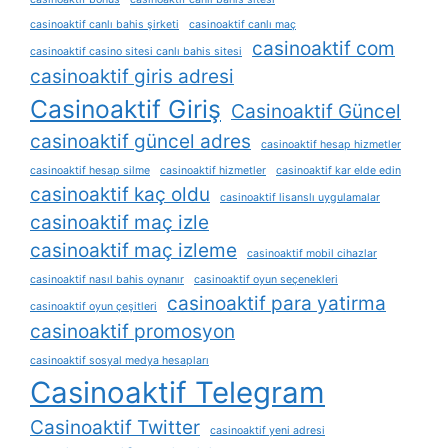
casinoaktif canlı bahis şirketi
casinoaktif canlı maç
casinoaktif com
casinoaktif casino sitesi canlı bahis sitesi
casinoaktif giris adresi
Casinoaktif Giriş
Casinoaktif Güncel
casinoaktif güncel adres
casinoaktif hesap hizmetler
casinoaktif hesap silme
casinoaktif hizmetler
casinoaktif kar elde edin
casinoaktif kaç oldu
casinoaktif lisanslı uygulamalar
casinoaktif maç izle
casinoaktif maç izleme
casinoaktif mobil cihazlar
casinoaktif nasıl bahis oynanır
casinoaktif oyun seçenekleri
casinoaktif para yatirma
casinoaktif oyun çeşitleri
casinoaktif promosyon
casinoaktif sosyal medya hesapları
Casinoaktif Telegram
Casinoaktif Twitter
casinoaktif yeni adresi