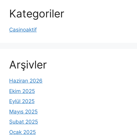
Kategoriler
Casinoaktif
Arşivler
Haziran 2026
Ekim 2025
Eylül 2025
Mayıs 2025
Şubat 2025
Ocak 2025