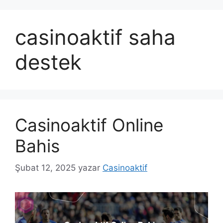
casinoaktif saha
destek
Casinoaktif Online
Bahis
Şubat 12, 2025
yazar
Casinoaktif