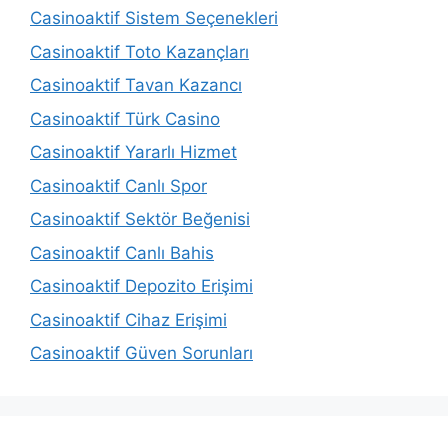
Casinoaktif Sistem Seçenekleri
Casinoaktif Toto Kazançları
Casinoaktif Tavan Kazancı
Casinoaktif Türk Casino
Casinoaktif Yararlı Hizmet
Casinoaktif Canlı Spor
Casinoaktif Sektör Beğenisi
Casinoaktif Canlı Bahis
Casinoaktif Depozito Erişimi
Casinoaktif Cihaz Erişimi
Casinoaktif Güven Sorunları