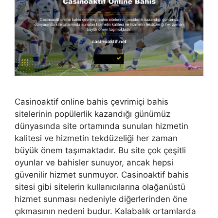
Casinoaktif online bahis çevrimiçi bahis
sitelerinin popülerlik kazandığı günümüz
dünyasında site ortamında sunulan hizmetin
kalitesi ve hizmetin tekdüzeliği her zaman
büyük önem taşımaktadır. Bu site çok çeşitli
oyunlar ve bahisler sunuyor, ancak hepsi
güvenilir hizmet sunmuyor. Casinoaktif bahis
sitesi gibi sitelerin kullanıcılarına olağanüstü
hizmet sunması nedeniyle diğerlerinden öne
çıkmasının nedeni budur. Kalabalık ortamlarda